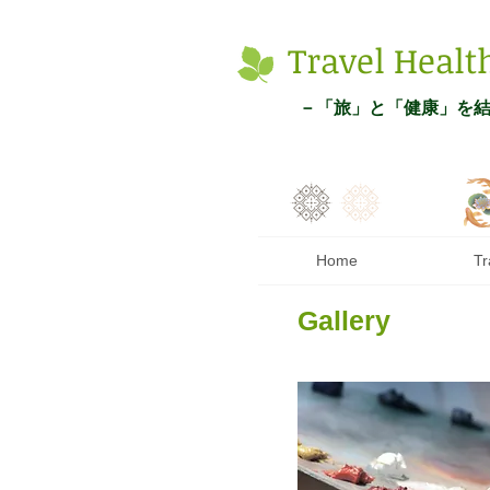
Tr
avel
Healt
－
「旅
」と「健康」を
Home
Tr
Gallery