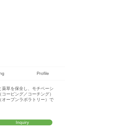
ing
Profile
と薬草を保全し、モチベーシ
（コーピング／コーチング）
（オープンラボラトリー）で
Inquiry