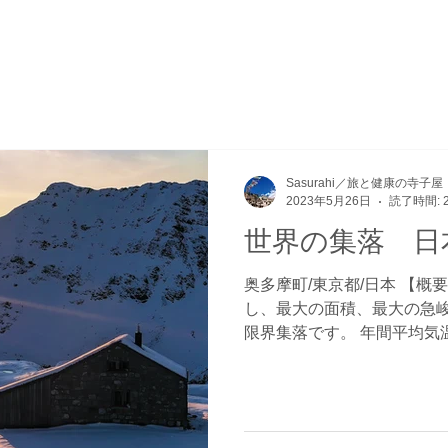
Sasurahi／旅と健康の寺子屋
2023年5月26日
読了時間: 
世界の集落 日
奥多摩町/東京都/日本 【概
し、最大の面積、最大の急峻
限界集落です。 年間平均気
候で、冬季においては東北
え込み、平均気温が1.5℃まで