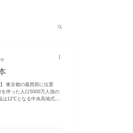
2分
本
要】 東京都の最西部に位置
を伴った人口5000万人強の
温は12℃となる中央高地式気
地方沿岸部に匹敵するほど冷
下がります。...