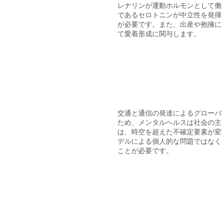
レナリンが運動ホルモンとして働
であるセロトニンが中立性を発揮
が必要です。
​また、出産や抱擁
て愛着形成に関与します。​
交通と通信の発達
によるグローバ
ため、
メン
タ
ルヘルスは社会の
主
は、時空を超えた不確定要素が変
デルによる個人的な問題ではなく
ことが必要です。