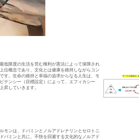
最低限度の生活を営む権利が憲法によって保障され
上位概念であり、文化とは
​健康を維持しながらコン
です。
​生
命の維持と幸福の追求
からなる人生は、モ
ピテンシー（目標設定）によって
、
​エフィカシー
上昇していきます。
ル
モンは、ドパミンとノルアドレナリンとセロトニ
ドパミンと共に
​、
不快を回避する文化的なノルアド