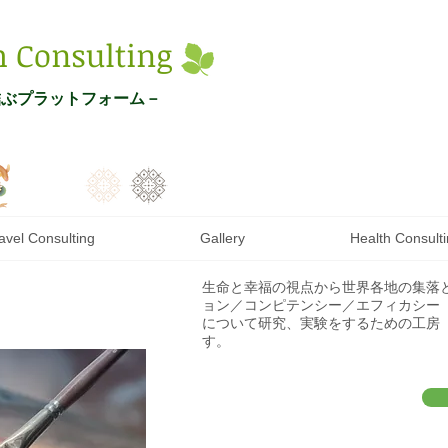
h Con
s
ulting
結ぶプ
ラットフォーム－
avel Consulting
Gallery
Health Consult
​生命と幸福の視点から世界各地の集落
ョン／コンピテンシー／エフィカシー
について研究、実験をするための工房
す。