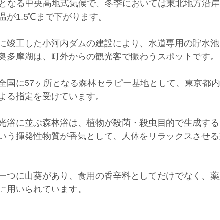
℃となる中央高地式気候で、冬季においては東北地方沿
温が1.5℃まで下がります。
に竣工した小河内ダムの建設により、水道専用の貯水池
奥多摩湖は、町外からの観光客で賑わうスポットです。
全国に57ヶ所となる森林セラピー基地として、東京都
よる指定を受けています。
光浴に並ぶ森林浴は、植物が殺菌・殺虫目的で生成する
いう揮発性物質が香気として、人体をリラックスさせる
一つに山葵があり、食用の香辛料としてだけでなく、薬
に用いられています。