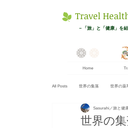
Tr
avel
Healt
－
「旅
」と「健康」を
Home
Tr
All Posts
世界の集落
世界の薬
Sasurahi／旅と
世界の集