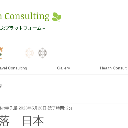
h Con
s
ulting
結ぶプ
ラットフォーム－
avel Consulting
Gallery
Health Consult
草
健康の寺子屋
2023年5月26日
読了時間: 2分
落 日本