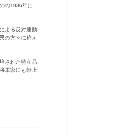
の1936年に
による反対運動
民の方々に称え
培された特産品
将軍家にも献上