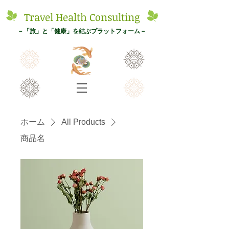
Tr
avel
Health Con
s
ulting
－
「旅
」と「健康」を結ぶプ
ラットフォーム－
ホーム
All Products
商品名